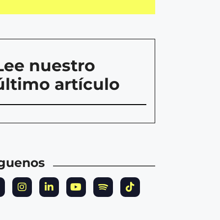
Lee nuestro
último artículo
íguenos