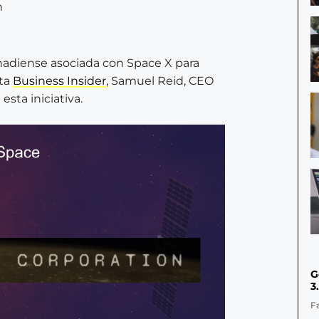
nadiense asociada con Space X para
rta
Business Insider
, Samuel Reid, CEO
esta iniciativa.
G
3
F