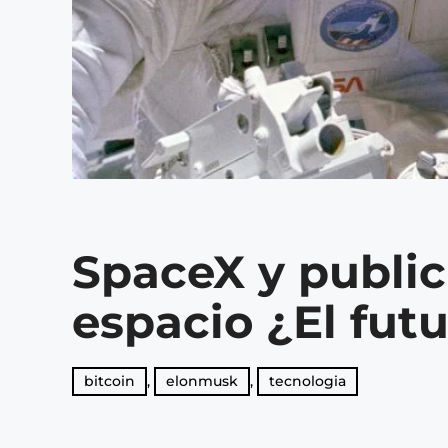
SpaceX y public
espacio ¿El fut
bitcoin
,
elonmusk
,
tecnologia