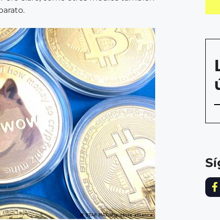
arato.
S