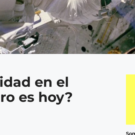
idad en el
uro es hoy?
Som