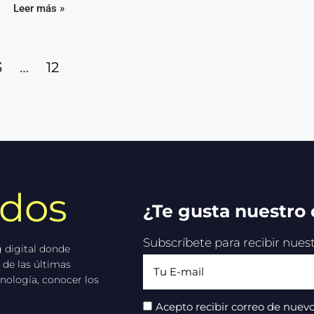
Leer más »
3
…
12
idos
¿Te gusta nuestro
Subscríbete para recibir nue
 digital donde
 de las últimas
nología, conocer los
Acepto recibir correo de nuevo