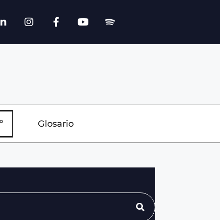
º
Glosario