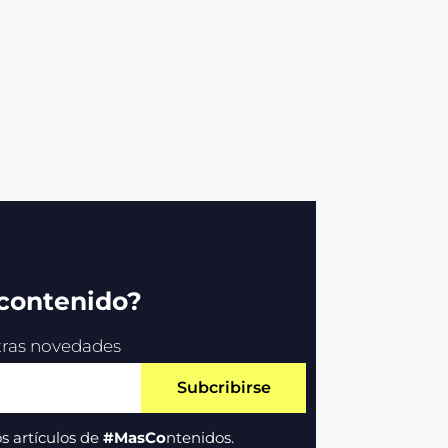
 contenido?
stras novedades
Subcribirse
s artículos de
#MasCo
ntenidos.