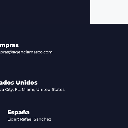
mpras
pras@agenciamasco.com
ados Unidos
da City, FL. Miami, United States
España
Líder: Rafael Sánchez