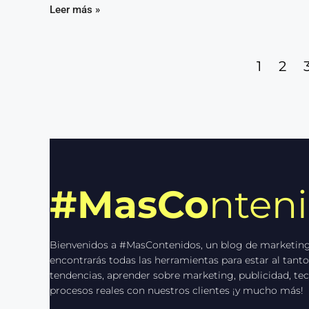
Leer más »
1
2
#MasCo
nten
Bienvenidos a #MasContenidos, un blog de marketing
encontrarás todas las herramientas para estar al tanto
tendencias, aprender sobre marketing, publicidad, tec
procesos reales con nuestros clientes ¡y mucho más!