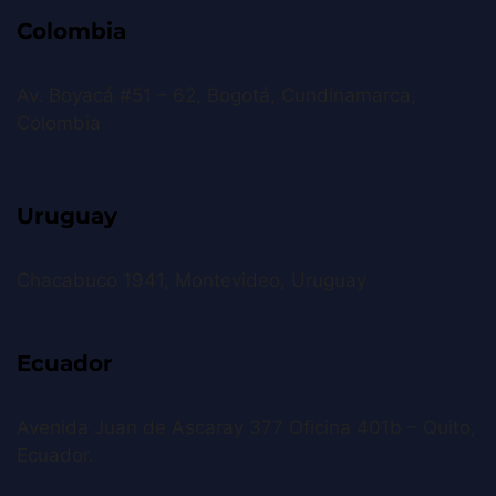
Colombia
Av. Boyacá #51 – 62, Bogotá, Cundinamarca,
Colombia
Uruguay
Chacabuco 1941, Montevideo, Uruguay
Ecuador
Avenida Juan de Ascaray 377 Oficina 401b – Quito,
Ecuador.