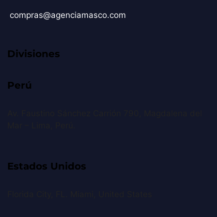
compras@agenciamasco.com
Divisiones
Perú
Av. Faustino Sánchez Carrión 790, Magdalena del
Mar – Lima, Perú.
Estados Unidos
Florida City, FL. Miami, United States