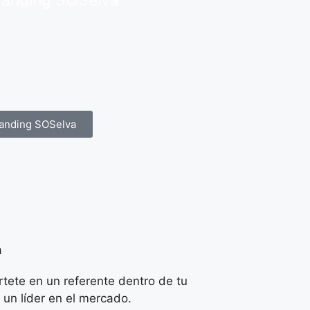
randing SOSelva
anding SOSelva
a
rtete en un referente dentro de tu
 un líder en el mercado.