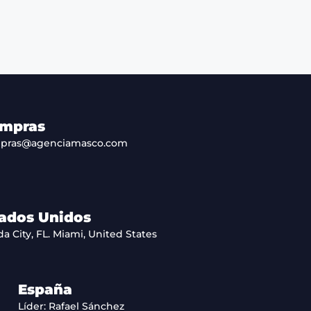
mpras
pras@agenciamasco.com
ados Unidos
da City, FL. Miami, United States
España
Líder: Rafael Sánchez