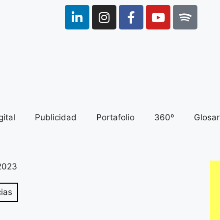
ital
Publicidad
Portafolio
360º
Glosar
 2023
ias