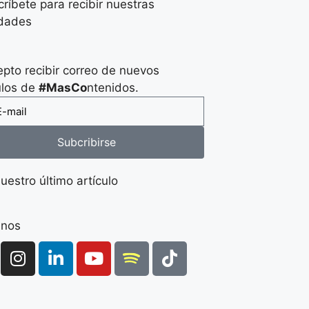
ríbete para recibir nuestras
dades
pto recibir correo de nuevos
ulos de
#MasCo
ntenidos.
Subcribirse
uestro último artículo
enos