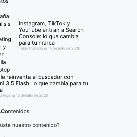
Instagram, TikTok y
YouTube entran a Search
Console: lo que cambia
para tu marca
Fabio Cortegana
15 de julio de 2026
le reinventa el buscador con
i 3.5 Flash: lo que cambia para tu
a
Cortegana
15 de julio de 2026
sCo
ntenidos
usta nuestro contenido?