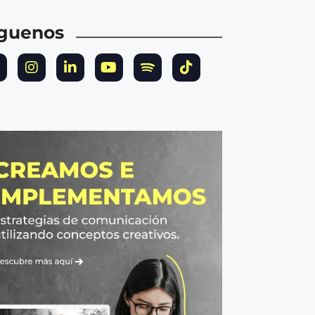
íguenos