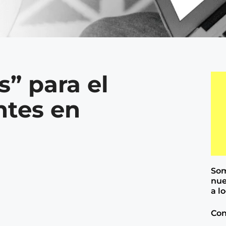
” para el
ntes en
Som
nue
a l
Con