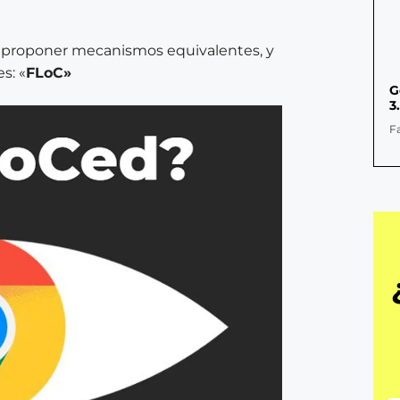
o proponer mecanismos equivalentes, y
s: «
FLoC»
G
3
F