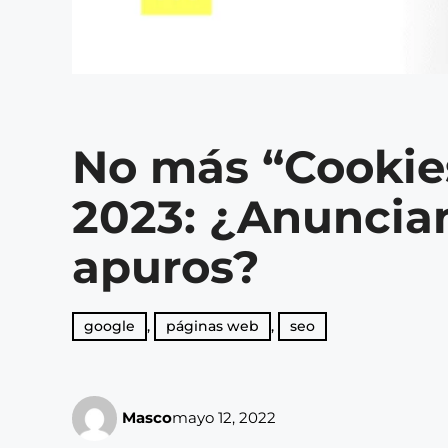
No más “Cookies
2023: ¿Anuncia
apuros?
google
,
páginas web
,
seo
Masco
mayo 12, 2022