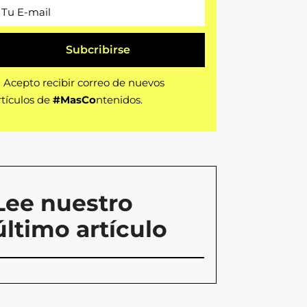
Subcribirse
Acepto recibir correo de nuevos
rtículos de
#MasCo
ntenidos.
Lee nuestro
último artículo