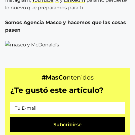
Instagram
,
YouTube
,
X
y
LinkedIn
para no perderte
lo nuevo que preparamos para ti.
Somos Agencia Masco y hacemos que las cosas
pasen
#MasCo
ntenidos
¿Te gustó este artículo?
Subcribirse