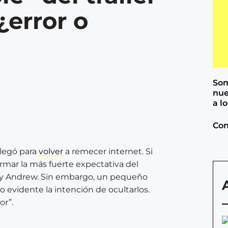
¿error o
Som
nue
a l
Con
legó para
volver
a remecer internet. Si
rmar la más fuerte expectativa del
y y Andrew. Sin embargo, un pequeño
do evidente la intención de ocultarlos.
or”.