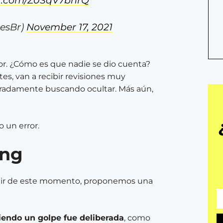
er.com/Z0SqV7bhrQ
resBr)
November 17, 2021
or. ¿Cómo es que nadie se dio cuenta?
es, van a recibir revisiones muy
beradamente buscando ocultar. Más aún,
 un error.
ing
artir de este momento, proponemos una
biendo un golpe fue deliberada
, como