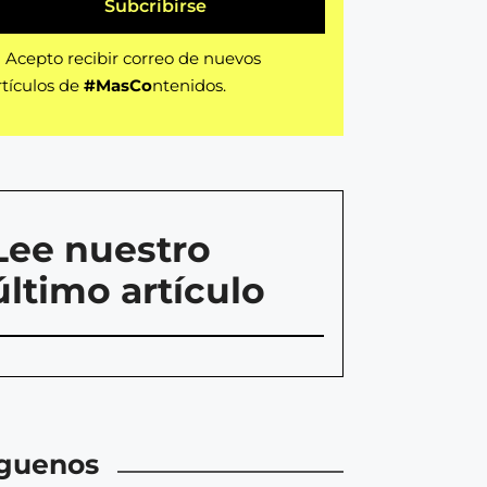
Subcribirse
Acepto recibir correo de nuevos
rtículos de
#MasCo
ntenidos.
Lee nuestro
último artículo
íguenos