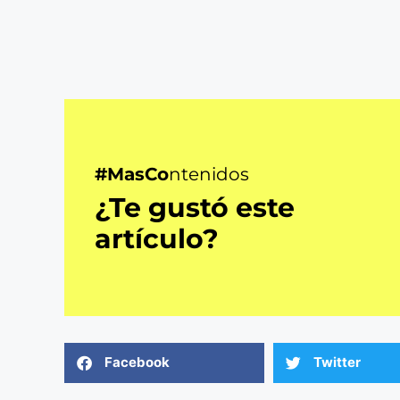
#MasCo
ntenidos
¿Te gustó este
artículo?
Facebook
Twitter