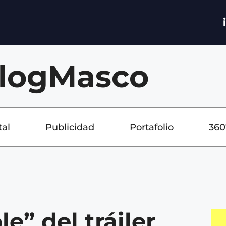
logMasco
tal
Publicidad
Portafolio
360
le” del tráiler