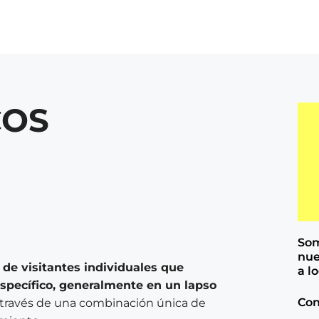
COS
Som
nue
 de visitantes individuales que
a l
specífico, generalmente en un lapso
Con
a través de una combinación única de