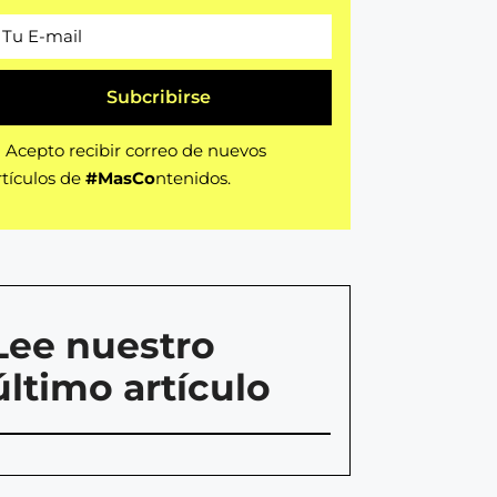
Subcribirse
Acepto recibir correo de nuevos
rtículos de
#MasCo
ntenidos.
Lee nuestro
último artículo