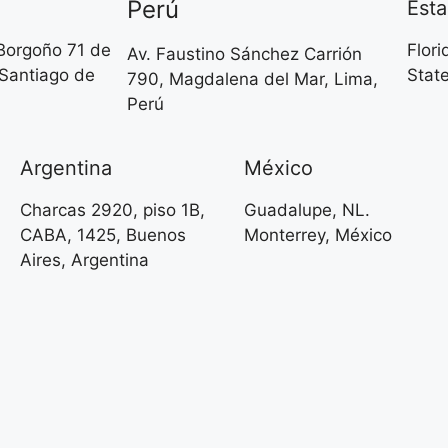
Perú
Est
 Borgoño 71 de
Flori
Av. Faustino Sánchez Carrión
 Santiago de
Stat
790, Magdalena del Mar, Lima,
Perú
Argentina
México
Charcas 2920, piso 1B,
Guadalupe, NL.
CABA, 1425, Buenos
Monterrey, México
Aires, Argentina