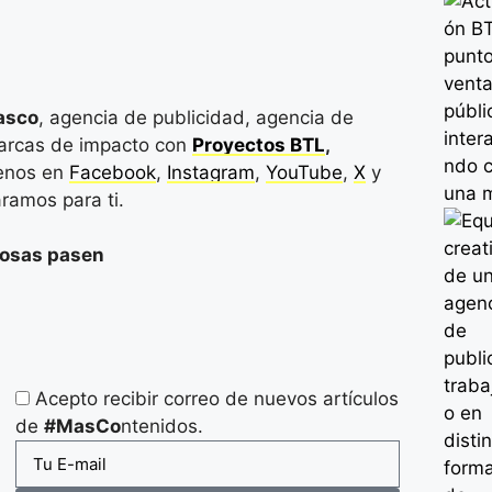
asco
, agencia de publicidad, agencia de
marcas de impacto con
Proyectos BTL
,
enos en
Facebook
,
Instagram
,
YouTube
,
X
y
ramos para ti.
cosas pasen
Acepto recibir correo de nuevos artículos
de
#MasCo
ntenidos.