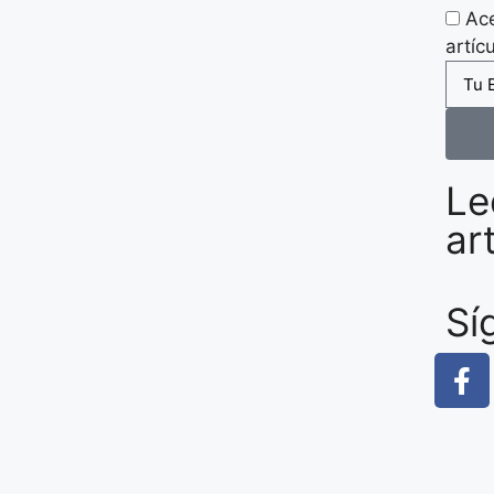
Ace
artíc
Le
ar
Sí