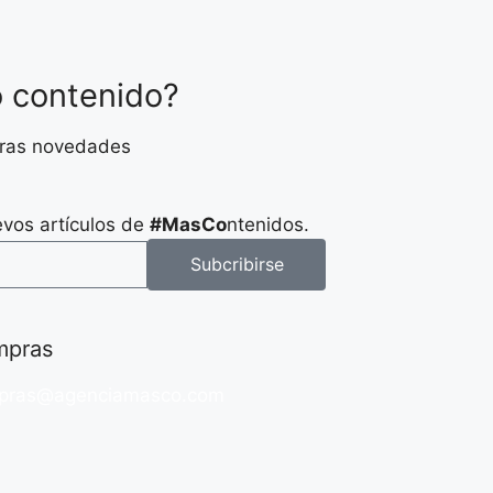
o contenido?
stras novedades
evos artículos de
#MasCo
ntenidos.
Subcribirse
pras
pras@agenciamasco.com