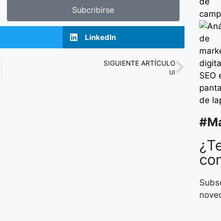
Subcribirse
LinkedIn
SIGUIENTE ARTÍCULO
UI
#M
¿Te
co
Subsc
nove