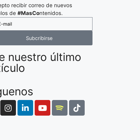
pto recibir correo de nuevos
ulos de
#MasCo
ntenidos.
Subcribirse
e nuestro último
tículo
guenos