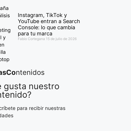
Instagram, TikTok y
YouTube entran a Search
Console: lo que cambia
para tu marca
Fabio Cortegana
15 de julio de 2026
asCo
ntenidos
 gusta nuestro
ntenido?
ríbete para recibir nuestras
dades