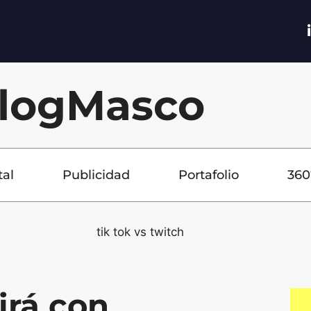
logMasco
tal
Publicidad
Portafolio
360
irá con