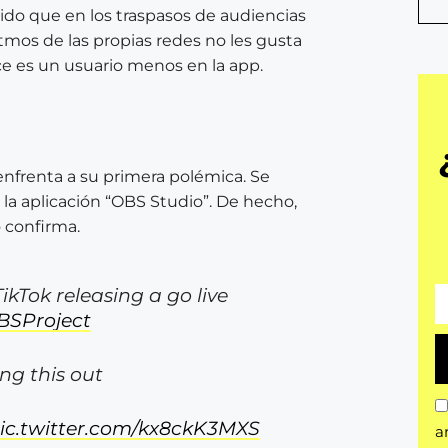
bido que en los traspasos de audiencias
tmos de las propias redes no les gusta
e es un usuario menos en la app.
 enfrenta a su primera polémica. Se
 la aplicación “OBS Studio”. De hecho,
o confirma.
Tok releasing a go live
SProject
ing this out
ic.twitter.com/kx8ckK3MXS
a