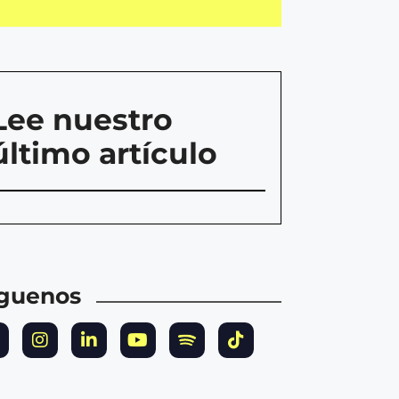
Lee nuestro
último artículo
íguenos