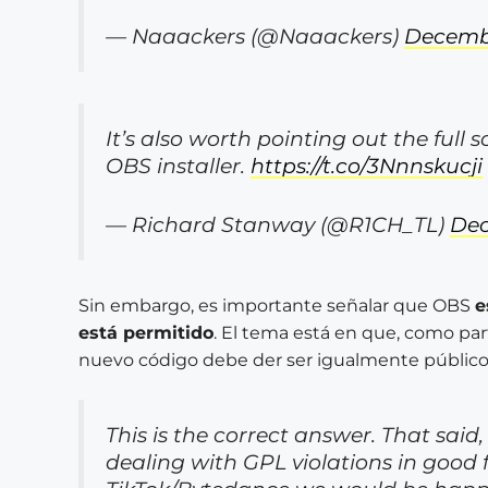
— Naaackers (@Naaackers)
Decembe
It’s also worth pointing out the full s
OBS installer.
https://t.co/3Nnnskucji
— Richard Stanway (@R1CH_TL)
Dec
Sin embargo, es importante señalar que OBS
e
está permitido
. El tema está en que, como part
nuevo código debe der ser igualmente público 
This is the correct answer. That sa
dealing with GPL violations in good f