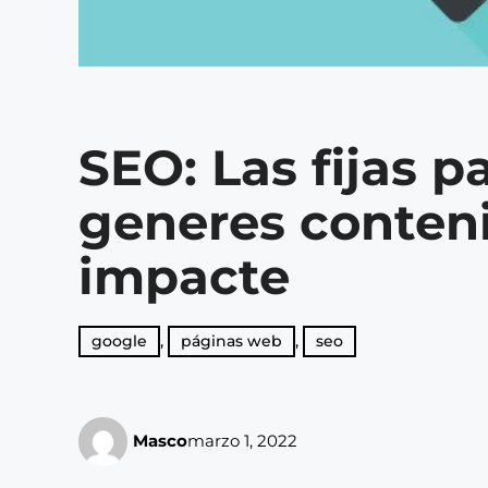
SEO: Las fijas p
generes conten
impacte
google
,
páginas web
,
seo
Masco
marzo 1, 2022