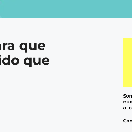
ara que
ido que
Som
nue
a l
Con