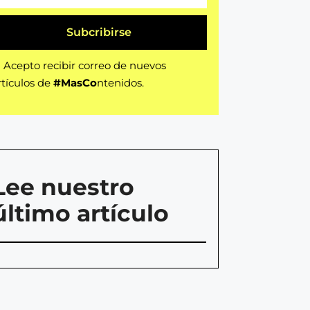
Subcribirse
Acepto recibir correo de nuevos
rtículos de
#MasCo
ntenidos.
Lee nuestro
último artículo