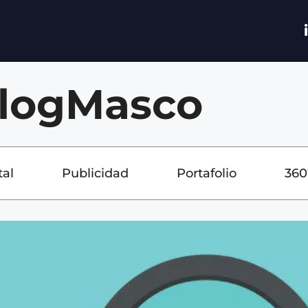
logMasco
tal
Publicidad
Portafolio
360