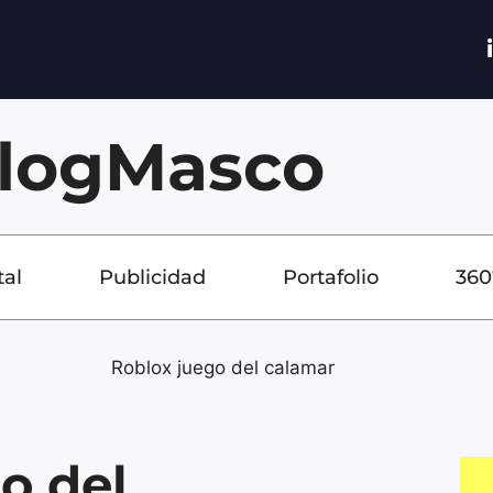
logMasco
tal
Publicidad
Portafolio
360
o del