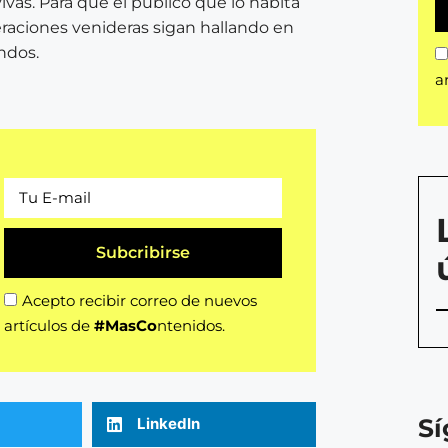
vas. Para que el público que lo habita
eraciones venideras sigan hallando en
ndos.
a
Subcribirse
Acepto recibir correo de nuevos
artículos de
#MasCo
ntenidos.
S
LinkedIn