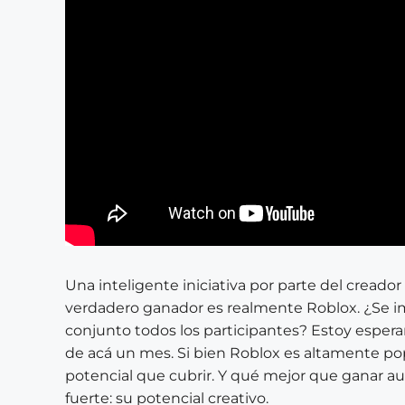
Una inteligente iniciativa por parte del creador
verdadero ganador es realmente Roblox. ¿Se 
conjunto todos los participantes? Estoy espera
de acá un mes. Si bien Roblox es altamente po
potencial que cubrir. Y qué mejor que ganar au
fuerte: su potencial creativo.