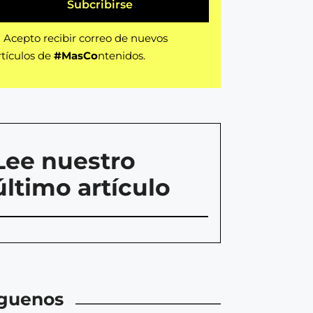
Subcribirse
Acepto recibir correo de nuevos
rtículos de
#MasCo
ntenidos.
Lee nuestro
último artículo
íguenos