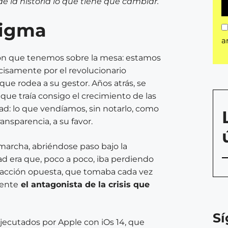
e la historia lo que tiene que cambiar.
digma
a
exión que tenemos sobre la mesa: estamos
isamente por el revolucionario
que rodea a su gestor. Años atrás, se
ue traía consigo el crecimiento de las
dad: lo que vendíamos, sin notarlo, como
ansparencia, a su favor.
marcha, abriéndose paso bajo la
ad era que, poco a poco, iba perdiendo
eacción opuesta, que tomaba cada vez
mente
el antagonista de la crisis que
S
ecutados por Apple con iOs 14, que