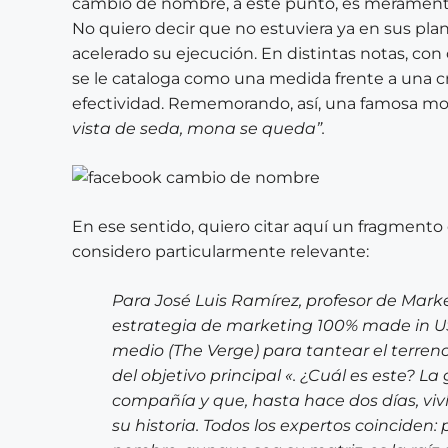
cambio de nombre, a este punto, es meramente
No quiero decir que no estuviera ya en sus pla
acelerado su ejecución. En distintas notas, co
se le cataloga como una medida frente a una cri
efectividad. R
ememorando, así, una famosa mor
vista de seda, mona se queda”.
En ese sentido, quiero citar aquí un fragmento 
considero particularmente relevante:
Para José Luis Ramírez, profesor de Mark
estrategia de marketing 100% made in US
medio (The Verge) para tantear el terreno
del objetivo principal «. ¿Cuál es este? La
compañía y que, hasta hace dos días, vi
su historia. Todos los expertos coincide