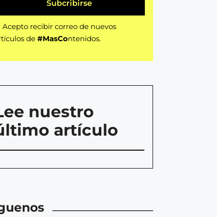
Subcribirse
Acepto recibir correo de nuevos
rtículos de
#MasCo
ntenidos.
Lee nuestro
último artículo
íguenos