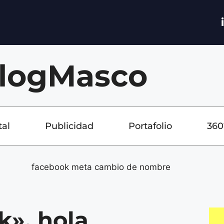
logMasco
tal
Publicidad
Portafolio
360
k», hola