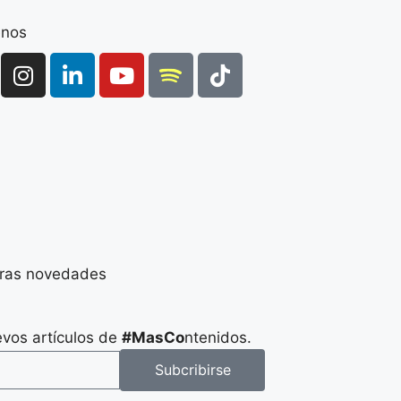
enos
stras novedades
evos artículos de
#MasCo
ntenidos.
Subcribirse