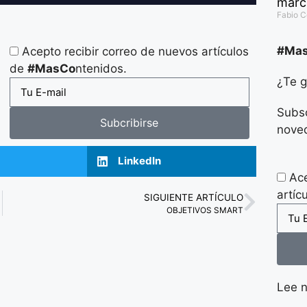
marc
Fabio 
#Ma
Acepto recibir correo de nuevos artículos
de
#MasCo
ntenidos.
¿Te g
Subsc
Subcribirse
nove
LinkedIn
Ace
artíc
SIGUIENTE ARTÍCULO
OBJETIVOS SMART
Lee n