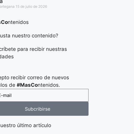
a
Cortegana
15 de julio de 2026
sCo
ntenidos
usta nuestro contenido?
ríbete para recibir nuestras
dades
pto recibir correo de nuevos
ulos de
#MasCo
ntenidos.
Subcribirse
uestro último artículo