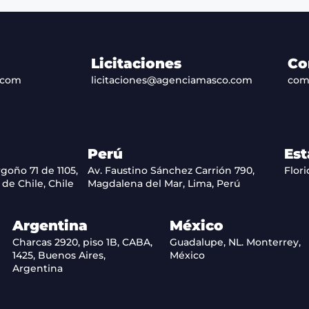
Licitaciones
Co
.com
licitaciones@agenciamasco.com
com
Perú
Est
goño 71 de 1105,
Av. Faustino Sánchez Carrión 790,
Flori
de Chile, Chile
Magdalena del Mar, Lima, Perú
Argentina
México
Charcas 2920, piso 1B, CABA,
Guadalupe, NL. Monterrey,
1425, Buenos Aires,
México
Argentina