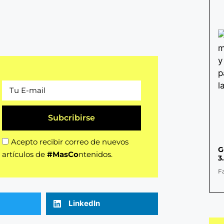
Subcribirse
Acepto recibir correo de nuevos
G
artículos de
#MasCo
ntenidos.
3
F
LinkedIn