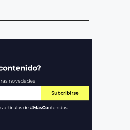
 contenido?
stras novedades
Subcribirse
s artículos de
#MasCo
ntenidos.