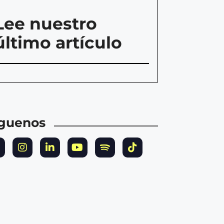
Lee nuestro
último artículo
íguenos