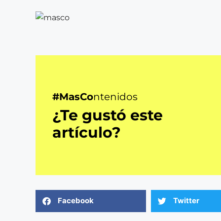
#MasCo
ntenidos
¿Te gustó este
artículo?
Facebook
Twitter