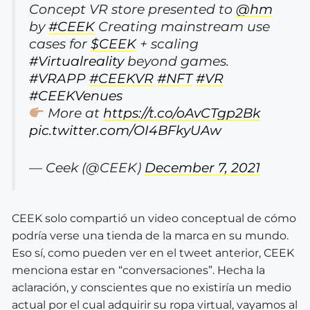
Concept VR store presented to
@hm
by
#CEEK
Creating mainstream use
cases for
$CEEK
+ scaling
#Virtualreality
beyond games.
#VRAPP
#CEEKVR
#NFT
#VR
#CEEKVenues
More at
https://t.co/oAvCTgp2Bk
pic.twitter.com/OI4BFkyUAw
— Ceek (@CEEK)
December 7, 2021
CEEK solo compartió un video conceptual de cómo
podría verse una tienda de la marca en su mundo.
Eso sí, como pueden ver en el tweet anterior, CEEK
menciona estar en “conversaciones”. Hecha la
aclaración, y conscientes que no existiría un medio
actual por el cual adquirir su ropa virtual, vayamos al