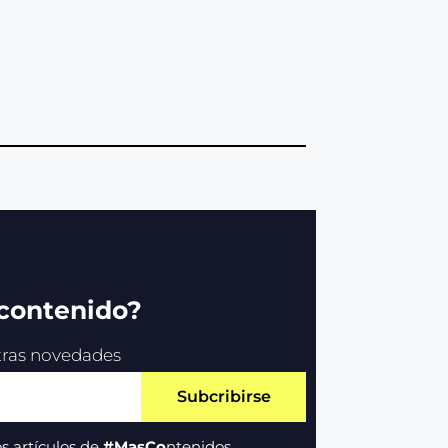
 contenido?
stras novedades
Subcribirse
s artículos de
#MasCo
ntenidos.