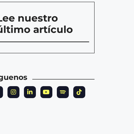
Lee nuestro
último artículo
íguenos