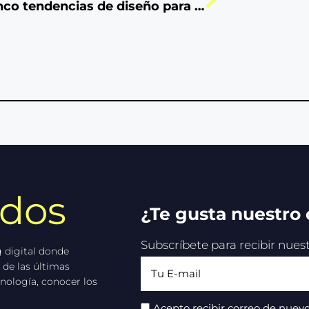
Cinco tendencias de diseño para websites
idos
¿Te gusta nuestro
Subscríbete para recibir nue
 digital donde
 de las últimas
nología, conocer los
Acepto recibir correo de nuevo