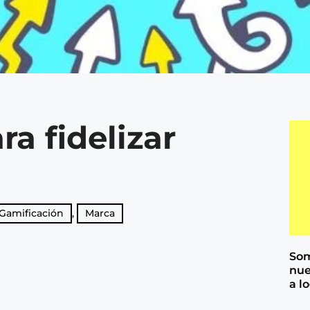
a fidelizar
Gamificación
,
Marca
Som
nue
a l