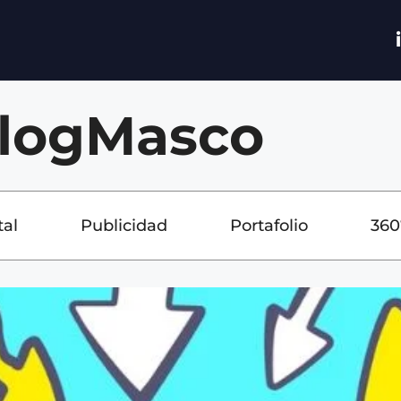
logMasco
tal
Publicidad
Portafolio
360