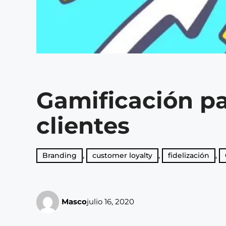
Gamificación par
clientes
Branding
,
customer loyalty
,
fidelización
,
Masco
julio 16, 2020