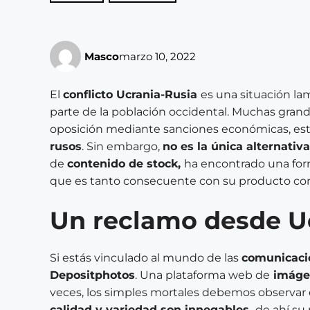
Masco
marzo 10, 2022
El
conflicto Ucrania-Rusia
es una situación la
parte de la población occidental. Muchas gran
oposición mediante sanciones económicas, est
rusos
.
Sin embargo,
no es la única alternativa
de
contenido de stock,
ha encontrado una fo
que es tanto consecuente con su producto como
Un reclamo desde U
Si estás vinculado al mundo de las
comunicaci
Depositphotos
. Una plataforma web de
imágen
veces, los simples mortales debemos observar de
calidad y variedad son innegables,
de ahí su