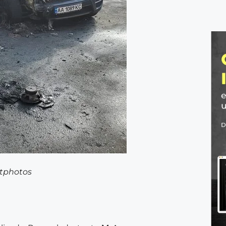
itphotos