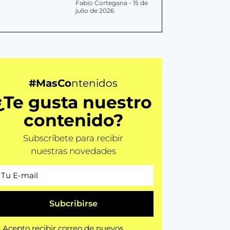
Fabio Cortegana
15 de
julio de 2026
#MasCo
ntenidos
¿Te gusta nuestro
contenido?
Subscríbete para recibir
nuestras novedades
Subcribirse
Acepto recibir correo de nuevos