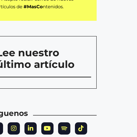
rtículos de
#MasCo
ntenidos.
Lee nuestro
último artículo
íguenos