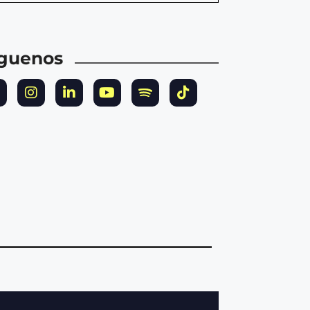
íguenos