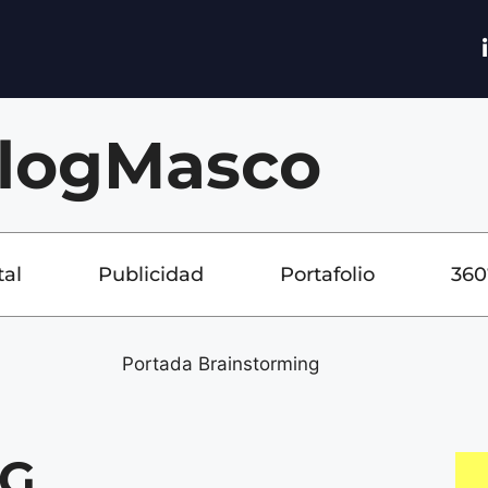
logMasco
tal
Publicidad
Portafolio
360
NG