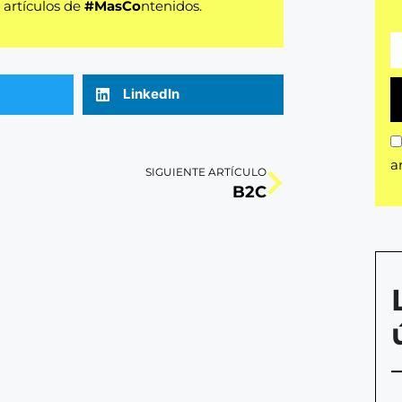
artículos de
#MasCo
ntenidos.
LinkedIn
a
SIGUIENTE ARTÍCULO
B2C