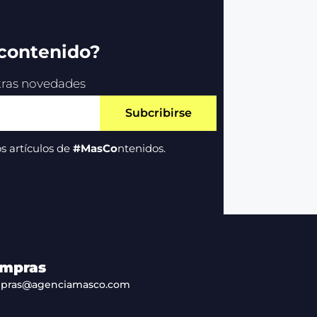
 contenido?
stras novedades
Subcribirse
s artículos de
#MasCo
ntenidos.
mpras
pras@agenciamasco.com