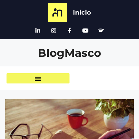
Inicio
BlogMasco