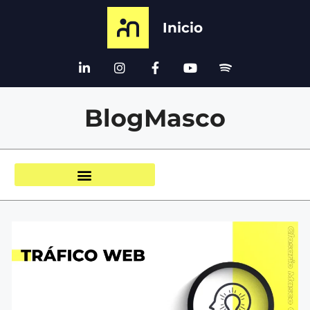
Inicio
BlogMasco