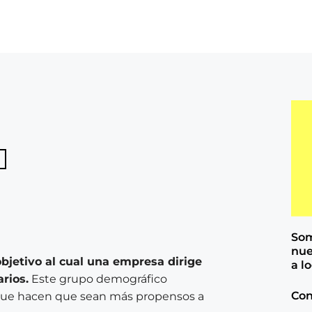
Som
nue
objetivo al cual una empresa dirige
a l
rios.
Este grupo demográfico
Con
 que hacen que sean más propensos a