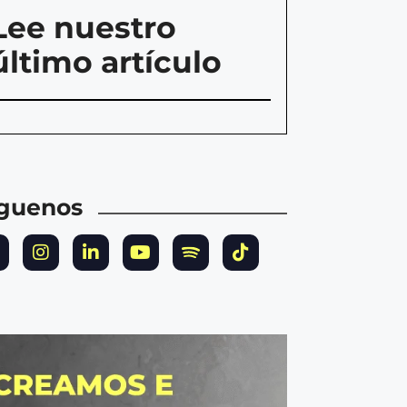
Lee nuestro
último artículo
íguenos