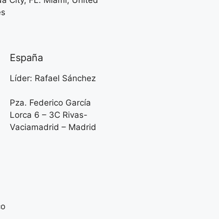
da City, FL. Miami, United
es
España
Líder: Rafael Sánchez
Pza. Federico García
Lorca 6 – 3C Rivas-
Vaciamadrid – Madrid