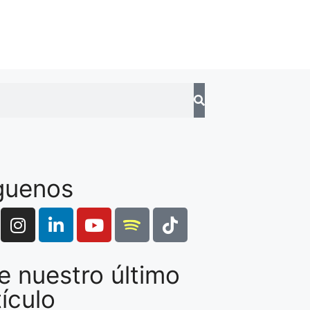
guenos
e nuestro último
tículo