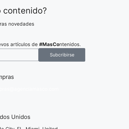
o contenido?
stras novedades
evos artículos de
#MasCo
ntenidos.
Subcribirse
pras
pras@agenciamasco.com
ados Unidos