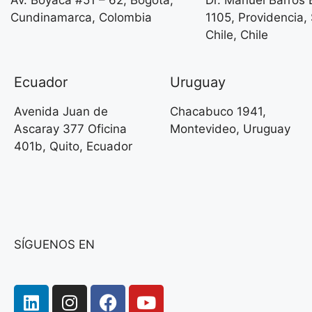
Av. Boyacá #51 – 62, Bogotá,
Dr. Manuel Barros
Cundinamarca, Colombia
1105, Providencia,
Chile, Chile
Ecuador
Uruguay
Avenida Juan de
Chacabuco 1941,
Ascaray 377 Oficina
Montevideo, Uruguay
401b, Quito, Ecuador
SÍGUENOS EN