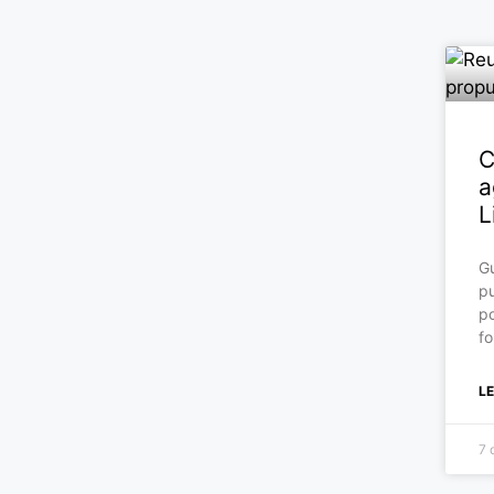
C
a
L
Gu
pu
po
fo
L
7 