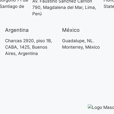
 Borgoño 71 de
Flori
Av. Faustino Sánchez Carrión
 Santiago de
Stat
790, Magdalena del Mar, Lima,
Perú
Argentina
México
Charcas 2920, piso 1B,
Guadalupe, NL.
CABA, 1425, Buenos
Monterrey, México
Aires, Argentina