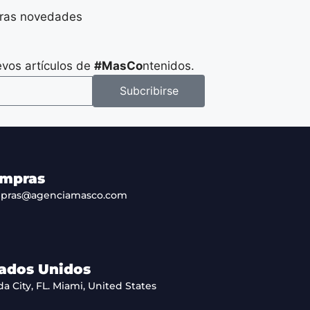
stras novedades
evos artículos de
#MasCo
ntenidos.
Subcribirse
mpras
pras@agenciamasco.com
ados Unidos
da City, FL. Miami, United States