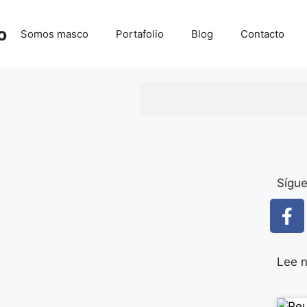
o
Somos masco
Portafolio
Blog
Contacto
Sígu
Lee n