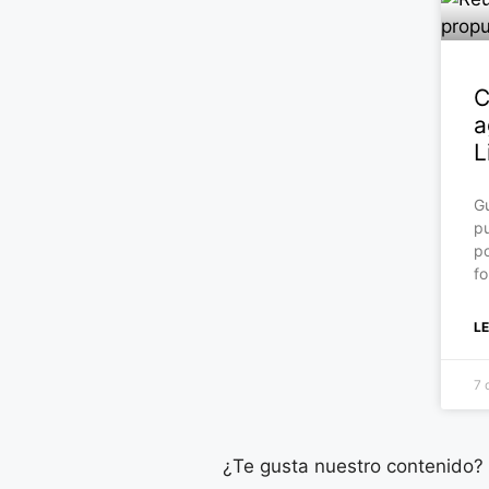
C
a
L
Gu
pu
po
fo
L
7 
¿Te gusta nuestro contenido?