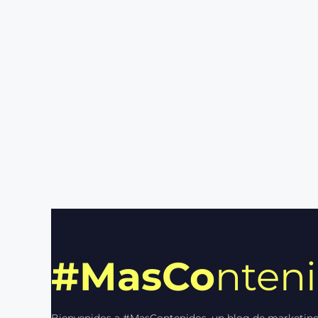
#MasCo
nten
Bienvenidos a #MasContenidos, un blog de marketing