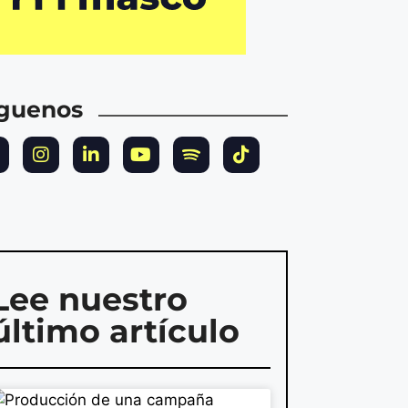
íguenos
Lee nuestro
último artículo