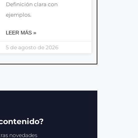
Definición clara con
ejemplos.
LEER MÁS »
5 de agosto de 2026
 contenido?
stras novedades