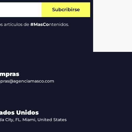
Subcribirse
s artículos de
#MasCo
ntenidos.
mpras
pras@agenciamasco.com
ados Unidos
da City, FL. Miami, United States