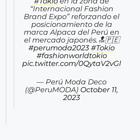
#Tokio
en la zona de
“Internacional Fashion
Brand Expo” reforzando el
posicionamiento de la
marca Alpaca del Perú en
el mercado japonés.🔝🇵🇪
#perumoda2023
#Tokio
#fashionworldtokio
pic.twitter.com/0QytaV2vGl
— Perú Moda Deco
(@PeruMODA)
October 11,
2023