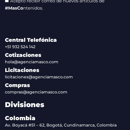
Acepto recibir correo de nuevos artículos de
#MasCo
ntenidos.
Central Telefónica
+51 932 524 142
Cotizaciones
hola@agenciamasco.com
Licitaciones
licitaciones@agenciamasco.com
Compras
compras@agenciamasco.com
Divisiones
Colombia
Av. Boyacá #51 – 62, Bogotá, Cundinamarca, Colombia