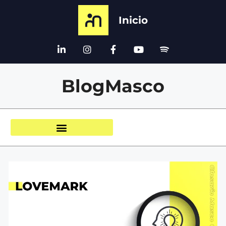
Inicio
BlogMasco