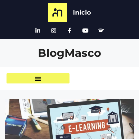
Inicio
BlogMasco