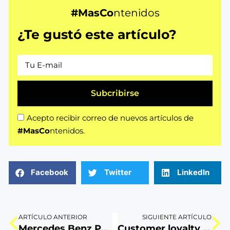
#MasCo
ntenidos
¿Te gustó este artículo?
Subcribirse
Acepto recibir correo de nuevos artículos de
#MasCo
ntenidos.
Facebook
Twitter
LinkedIn
ARTÍCULO ANTERIOR
SIGUIENTE ARTÍCULO
Mercedes Benz Perú estrena tienda virtual con entrega a domicilio
Customer loyalty para despegar tu marca