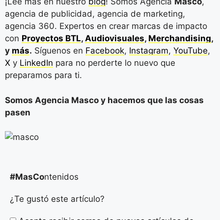
¡Lee más en nuestro
blog
! Somos Agencia
Masco
,
agencia de publicidad, agencia de marketing,
agencia 360. Expertos en crear marcas de impacto
con
Proyectos BTL
,
Audiovisuales
,
Merchandising
,
y
más
.
Síguenos en
Facebook
,
Instagram
,
YouTube
,
X
y
LinkedIn
para no perderte lo nuevo que
preparamos para ti.
Somos Agencia Masco y hacemos que las cosas
pasen
#MasCo
ntenidos
¿Te gustó este artículo?