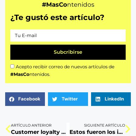
#MasCo
ntenidos
¿Te gustó este artículo?
Subcribirse
Acepto recibir correo de nuevos artículos de
#MasCo
ntenidos.
Facebook
Twitter
LinkedIn
ARTÍCULO ANTERIOR
SIGUIENTE ARTÍCULO
Customer loyalty para despegar tu marca
Estos fueron los influencers con mayor protagonismo durante la cuarentena