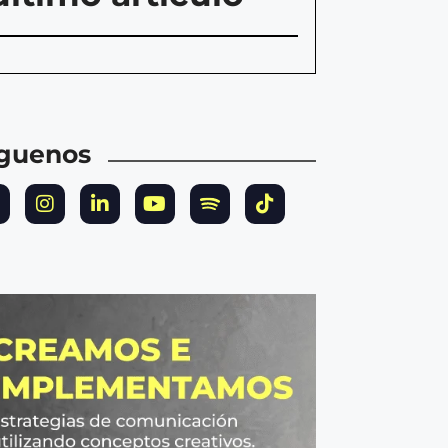
íguenos