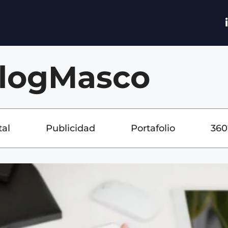
logMasco
tal
Publicidad
Portafolio
360