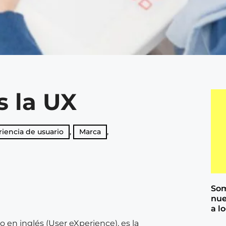
s la UX
iencia de usuario
,
Marca
,
Som
nue
a l
o en inglés (User eXperience), es la