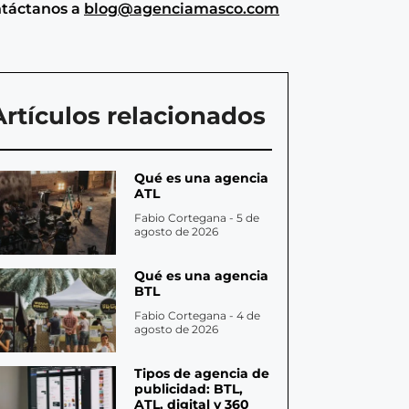
táctanos a
blog@agenciamasco.com
Artículos relacionados
Qué es una agencia
ATL
Fabio Cortegana
5 de
agosto de 2026
Qué es una agencia
BTL
Fabio Cortegana
4 de
agosto de 2026
Tipos de agencia de
publicidad: BTL,
ATL, digital y 360