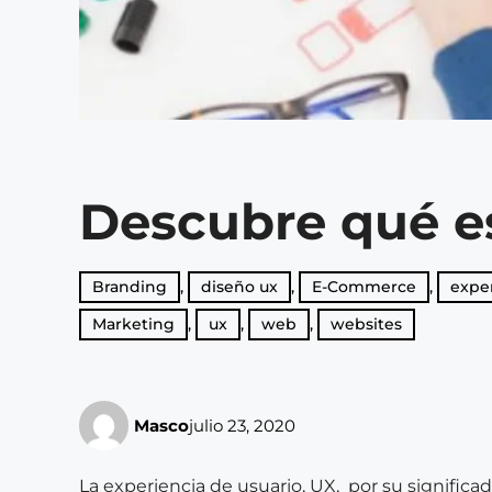
Descubre qué e
Branding
,
diseño ux
,
E-Commerce
,
exper
Marketing
,
ux
,
web
,
websites
Masco
julio 23, 2020
La experiencia de usuario, UX, por su significad