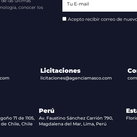
 de las últimas
nología, conocer los
Acepto recibir correo de nuevo
Licitaciones
Co
.com
licitaciones@agenciamasco.com
com
Perú
Est
goño 71 de 1105,
Av. Faustino Sánchez Carrión 790,
Flori
de Chile, Chile
Magdalena del Mar, Lima, Perú