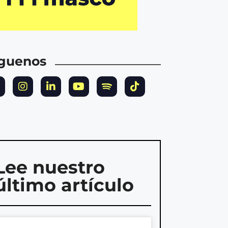
íguenos
Lee nuestro
último artículo