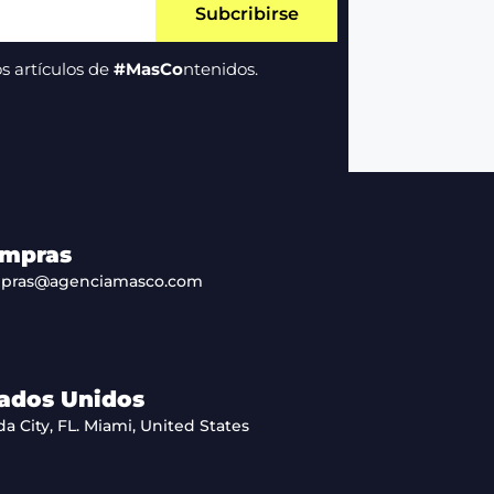
Subcribirse
s artículos de
#MasCo
ntenidos.
mpras
pras@agenciamasco.com
ados Unidos
da City, FL. Miami, United States