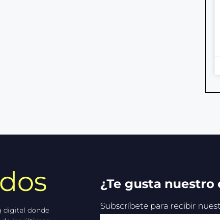
idos
¿Te gusta nuestro
Subscríbete para recibir nue
 digital donde