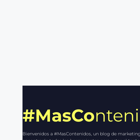
#MasCo
nten
Bienvenidos a #MasContenidos, un blog de marketing