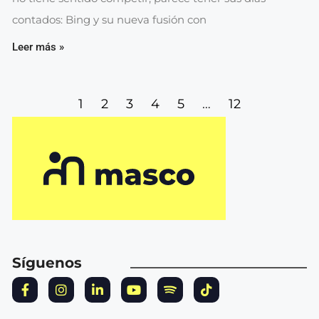
contados: Bing y su nueva fusión con
Leer más »
1
2
3
4
5
…
12
Síguenos